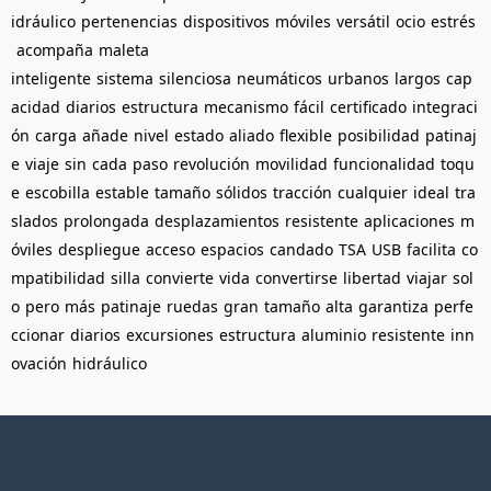
idráulico
pertenencias
dispositivos
móviles
versátil
ocio
estrés
acompaña
maleta
inteligente
sistema
silenciosa
neumáticos
urbanos
largos
cap
acidad
diarios
estructura
mecanismo
fácil
certificado
integraci
ón
carga
añade
nivel
estado
aliado
flexible
posibilidad
patinaj
e
viaje
sin
cada
paso
revolución
movilidad
funcionalidad
toqu
e
escobilla
estable
tamaño
sólidos
tracción
cualquier
ideal
tra
slados
prolongada
desplazamientos
resistente
aplicaciones
m
óviles
despliegue
acceso
espacios
candado
TSA
USB
facilita
co
mpatibilidad
silla
convierte
vida
convertirse
libertad
viajar
sol
o
pero
más
patinaje
ruedas
gran
tamaño
alta
garantiza
perfe
ccionar
diarios
excursiones
estructura
aluminio
resistente
inn
ovación
hidráulico