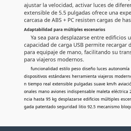
ajustar la velocidad, activar luces de dife
extensible de 5.5 pulgadas ofrece una expe
carcasa de ABS + PC resisten cargas de hast
Adaptabilidad para múltiples escenarios
Ya sea para desplazarse entre edificios u
capacidad de carga USB permite recargar d
para equipaje de mano, facilitando su tran
para viajeros modernos.
funcionalidad
estilo
peso
diseño
luces
autonomía
dispositivos
estándares
herramienta
viajeros
modern
n
tiempo
real
extensible
pulgadas
suave
km/h
aviaci
onales
mano
aviones
indispensable
maleta
eléctrica
ncia
hasta
95
kg
desplazarse
edificios
múltiples
esce
gada
patentado
seguridad
litio
92.5
mecanismo
bloq