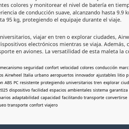
rentes colores y monitorear el nivel de batería en tie
riencia de conducción suave, alcanzando hasta 9.9 k
a 95 kg, protegiendo el equipaje durante el viaje.
niversitarios, viajar en tren o explorar ciudades, Ai
ispositivos electrónicos mientras se viaja. Además, 
sporte en aviones. La versatilidad de esta maleta la
mecanismo
seguridad
confort
velocidad
colores
conducción
marc
os
Airwheel
Italia
urbano
aeropuertos
innovador
ajustables
litio
p
ón
ABS
PC
resistente
protegiendo
universitarios
tren
explorar
ciu
2025
dispositivo
facilidad
espacios
ambientales
sistema
garantiza
narios
adaptabilidad
capacidad
facilitando
transporte
convertirse
ueo
transporte
confort
viajero