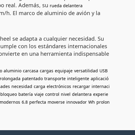
mpo real. Además, su
rueda delantera
m/h. El marco de aluminio de avión y la
rwheel se adapta a cualquier necesidad. Su
cumple con los estándares internacionales
 convierte en una herramienta indispensable
o
aluminio
carcasa
cargas
equipaje
versatilidad
USB
rolongada
patentado
transporte
inteligente
aplicació
dades
necesidad
carga
electrónicos
recargar
internaci
bloqueo
batería
viaje
control
nivel
delantera
experie
modernos
6.8
perfecta
moverse
innovador
Wh
prolon