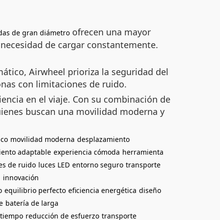
ofrecen una mayor
das de gran diámetro
n necesidad de cargar constantemente.
tico, Airwheel prioriza la seguridad del
onas con limitaciones de ruido.
iencia en el viaje. Con su combinación de
 quienes buscan una movilidad moderna y
ico
movilidad moderna
desplazamiento
iento adaptable
experiencia cómoda
herramienta
es de ruido
luces LED
entorno seguro
transporte
a
innovación
o
equilibrio perfecto
eficiencia energética
diseño
e
batería de larga
 tiempo
reducción de esfuerzo
transporte