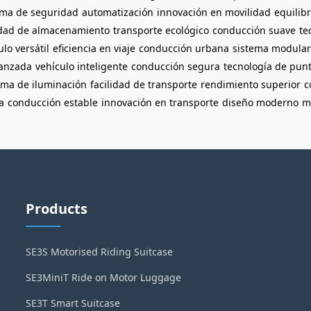
ema de seguridad
automatización
innovación en movilidad
equilib
idad de almacenamiento
transporte ecológico
conducción suave
te
ulo versátil
eficiencia en viaje
conducción urbana
sistema modular
vanzada
vehículo inteligente
conducción segura
tecnología de pun
ema de iluminación
facilidad de transporte
rendimiento superior
c
a
conducción estable
innovación en transporte
diseño moderno
m
Products
SE3S Motorised Riding Suitcase
SE3MiniT Ride on Motor Luggage
SE3T Smart Suitcase