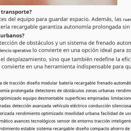
 transporte?
es del equipo para guardar espacio. Además, las
rue
atería recargable garantiza autonomía prolongada si
 urbanos?
tección de obstáculos y un sistema de frenado automá
lo convierte en una opción ideal para z
ilencio operativo
el desplazamiento, sino que también redefine la efic
 se convierte en una herramienta indispensable para
a de tracción
diseño modular
batería recargable
frenado automát
omía prolongada
detectores de obstáculos
zonas urbanas
rendim
 optimizado
equipo desmontable
superficies empinadas
limitacion
gradas
detección avanzada
vehículo eléctrico
conducción silencios
orizada
rendimiento optimizado
movilidad urbana
facilidad de us
omático
avances tecnológicos
sensor de entorno
tracción inteligent
ndimiento estable
sistema recargable
diseño compacto
ahorro de