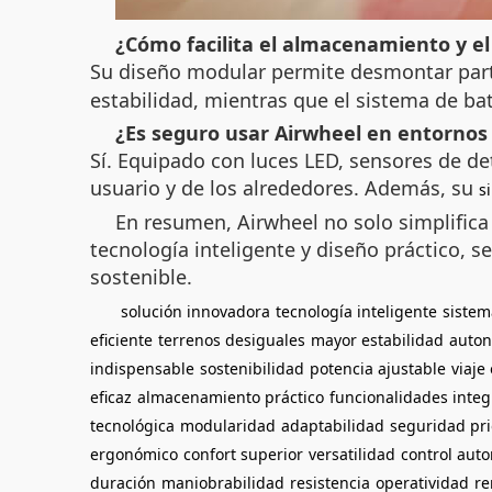
¿Cómo facilita el almacenamiento y el
Su diseño modular permite desmontar part
estabilidad, mientras que el sistema de b
¿Es seguro usar Airwheel en entornos
Sí. Equipado con luces LED, sensores de de
usuario y de los alrededores. Además, su
s
En resumen, Airwheel no solo simplifica 
tecnología inteligente y diseño práctico,
sostenible.
solución innovadora
tecnología inteligente
sistem
eficiente
terrenos desiguales
mayor estabilidad
auton
indispensable
sostenibilidad
potencia ajustable
viaje
eficaz
almacenamiento práctico
funcionalidades inte
tecnológica
modularidad
adaptabilidad
seguridad pri
ergonómico
confort superior
versatilidad
control aut
duración
maniobrabilidad
resistencia
operatividad
re