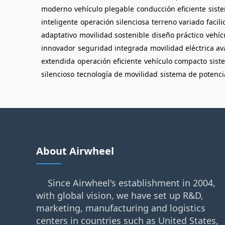
moderno
vehículo plegable
conducción eficiente
sist
inteligente
operación silenciosa
terreno variado
facil
adaptativo
movilidad sostenible
diseño práctico
vehíc
innovador
seguridad integrada
movilidad eléctrica a
extendida
operación eficiente
vehículo compacto
sist
silencioso
tecnología de movilidad
sistema de potenci
About Airwheel
Since Airwheel's establishment in 2004,
with global vision, we have set up R&D,
marketing, manufacturing and logistics
centers in countries such as United States,