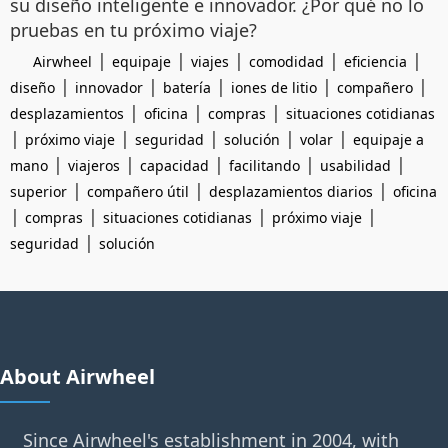
su diseño inteligente e innovador. ¿Por qué no lo
pruebas en tu próximo viaje?
|
|
|
|
|
Airwheel
equipaje
viajes
comodidad
eficiencia
|
|
|
|
|
diseño
innovador
batería
iones de litio
compañero
|
|
|
desplazamientos
oficina
compras
situaciones cotidianas
|
|
|
|
|
próximo viaje
seguridad
solución
volar
equipaje a
|
|
|
|
|
mano
viajeros
capacidad
facilitando
usabilidad
|
|
|
superior
compañero útil
desplazamientos diarios
oficina
|
|
|
|
compras
situaciones cotidianas
próximo viaje
|
seguridad
solución
About Airwheel
Since Airwheel's establishment in 2004, with