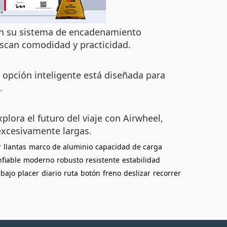
Con su sistema de encadenamiento
uscan comodidad y practicidad.
a opción inteligente está diseñada para
.
lora el futuro del viaje con Airwheel,
excesivamente largas.
r
llantas
marco de aluminio
capacidad de carga
nfiable
moderno
robusto
resistente
estabilidad
abajo
placer
diario
ruta
botón
freno
deslizar
recorrer