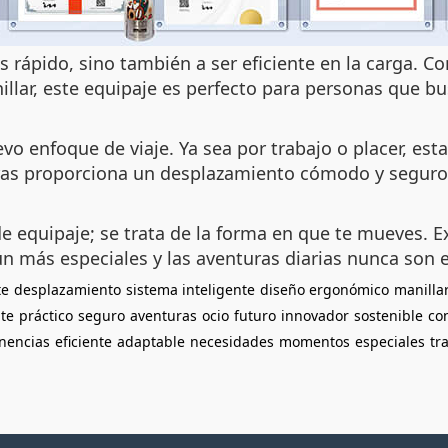
 rápido, sino también a ser eficiente en la carga. 
illar, este equipaje es perfecto para personas que b
vo enfoque de viaje. Ya sea por trabajo o placer, est
tras proporciona un desplazamiento cómodo y seguro
 equipaje; se trata de la forma en que te mueves. Exp
 más especiales y las aventuras diarias nunca son 
te
desplazamiento
sistema inteligente
diseño ergonómico
manilla
te
práctico
seguro
aventuras
ocio
futuro
innovador
sostenible
co
nencias
eficiente
adaptable
necesidades
momentos
especiales
tr