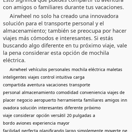
con amigos o familiares durante tus vacaciones.
Airwheel no solo ha creado una innovadora
solución para el transporte personal y el
almacenamiento; también se preocupa por hacer
viajes más cómodos e interesantes. Si estás
buscando algo diferente en tu próximo viaje, vale
la pena considerar esta opción de mochila
eléctrica.
Airwheel
vehículos personales
mochila eléctrica
maletas
inteligentes
viajes
control intuitiva
carga
compartida
aventura
vacaciones
transporte
personal
almacenamiento
comodidad
conveniencia
viajes de
placer
negocio
aeropuerto
herramienta
familiares
amigos
inn
ovadora
solución
interesantes
diferente
próximo
viaje
considerar
opción
versátil
20 pulgadas
a
bordo
aviones
experiencia
mayor
facilidad
perfecta
planificando
largo
simplemente
moverte
ne