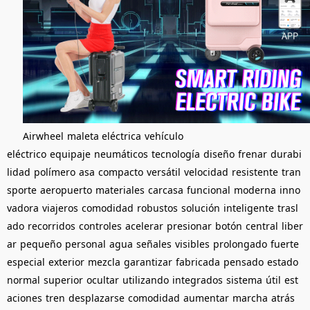
Airwheel
maleta eléctrica
vehículo
eléctrico
equipaje
neumáticos
tecnología
diseño
frenar
durabi
lidad
polímero
asa
compacto
versátil
velocidad
resistente
tran
sporte
aeropuerto
materiales
carcasa
funcional
moderna
inno
vadora
viajeros
comodidad
robustos
solución
inteligente
trasl
ado
recorridos
controles
acelerar
presionar
botón
central
liber
ar
pequeño
personal
agua
señales
visibles
prolongado
fuerte
especial
exterior
mezcla
garantizar
fabricada
pensado
estado
normal
superior
ocultar
utilizando
integrados
sistema
útil
est
aciones
tren
desplazarse
comodidad
aumentar
marcha
atrás