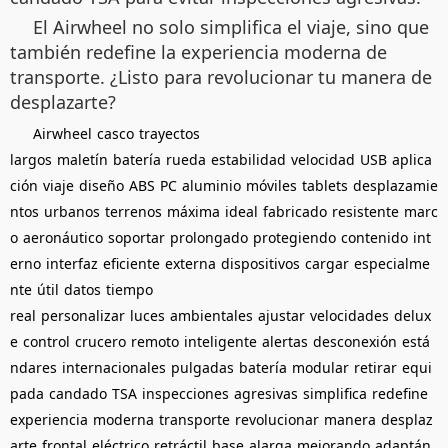
El Airwheel no solo simplifica el viaje, sino que
también redefine la experiencia moderna de
transporte. ¿Listo para revolucionar tu manera de
desplazarte?
Airwheel
casco
trayectos
largos
maletín
batería
rueda
estabilidad
velocidad
USB
aplica
ción
viaje
diseño
ABS
PC
aluminio
móviles
tablets
desplazamie
ntos
urbanos
terrenos
máxima
ideal
fabricado
resistente
marc
o
aeronáutico
soportar
prolongado
protegiendo
contenido
int
erno
interfaz
eficiente
externa
dispositivos
cargar
especialme
nte
útil
datos
tiempo
real
personalizar
luces
ambientales
ajustar
velocidades
delux
e
control
crucero
remoto
inteligente
alertas
desconexión
está
ndares
internacionales
pulgadas
batería
modular
retirar
equi
pada
candado
TSA
inspecciones
agresivas
simplifica
redefine
experiencia
moderna
transporte
revolucionar
manera
desplaz
arte
frontal
eléctrico
retráctil
base
alarga
mejorando
adaptán