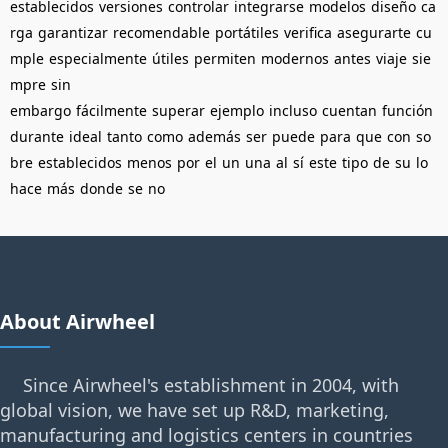
establecidos
versiones
controlar
integrarse
modelos
diseño
ca
rga
garantizar
recomendable
portátiles
verifica
asegurarte
cu
mple
especialmente
útiles
permiten
modernos
antes
viaje
sie
mpre
sin
embargo
fácilmente
superar
ejemplo
incluso
cuentan
función
durante
ideal
tanto
como
además
ser
puede
para
que
con
so
bre
establecidos
menos
por
el
un
una
al
sí
este
tipo
de
su
lo
hace
más
donde
se
no
About Airwheel
Since Airwheel's establishment in 2004, with
global vision, we have set up R&D, marketing,
manufacturing and logistics centers in countries