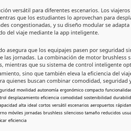
ión versátil para diferentes escenarios. Los viajero
ntras que los estudiantes lo aprovechan para despla
ades congestionadas, y su diseño modular se adapta
o del viaje mediante la app inteligente.
ado asegura que los equipajes pasen por seguridad s
te las jornadas. La combinación de motor brushless 
s, mientras que su sistema de control inteligente opt
zamiento, sino que también eleva la eficiencia del via
ra quienes buscan combinar comodidad, seguridad y s
guridad
movilidad
autonomía
ergonómico
compacto
funcionalida
trol
desplazamiento
eficiencia
comodidad
sostenibilidad
durabili
apacidad
alta
ideal
cortos
versátil
escenarios
aeropuertos
rápida
erno
móviles
jornadas
brushless
silencioso
tamaño
reducidos
usua
icar
eficiencia