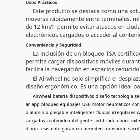
Usos Prácticos
Este producto se destaca como una soluc
moverse rápidamente entre terminales, mie
de 12 km/h permite evitar atascos en ciud
electrónicos cargados o acceder al contenid
Conveniencia y Seguridad
La inclusión de un bloqueo TSA certific
permite cargar dispositivos móviles duran
facilita la navegación en espacios reducido
El Airwheel no solo simplifica el despla
diseño ergonómico. Es una opción ideal pa
Airwheel
batería
dispositivos
diseño
tecnología
se
ar
app
bloqueo
equipajes
USB
motor
neumáticos
con
o
aluminio
plegable
inteligentes
fluidos
irregulares
c
cargados
contenido
inteligente
certificado
daños
ext
diaria
resistente
garantiza
permiten
transporte
sacrif