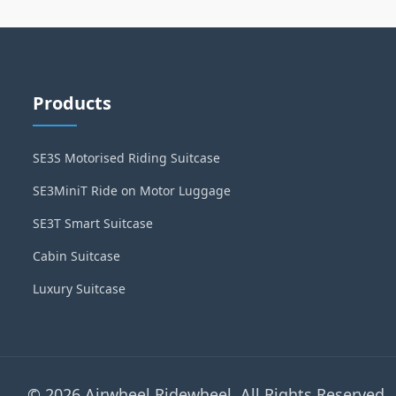
Products
SE3S Motorised Riding Suitcase
SE3MiniT Ride on Motor Luggage
SE3T Smart Suitcase
Cabin Suitcase
Luxury Suitcase
© 2026 Airwheel Ridewheel. All Rights Reserved.