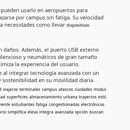
s pueden usarlo en aeropuertos para
zarse por campus sin fatiga. Su velocidad
 a necesidades como llevar
dispositivos
in daños. Además, el puerto USB externo
silencioso y neumáticos de gran tamaño
imiza la experiencia del usuario.
je al integrar tecnología avanzada con un
ostenibilidad en su movilidad diaria.
d
viajeros
terminales
campus
atascos
ciudades
modul
dad
superficies
almacenamiento
urbana
trayectos
estil
mente
estudiantes
fatiga
congestionadas
electrónicos
rio
simplifica
eleva
integra
avanzada
opción
buscan