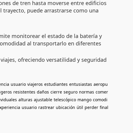
ones de tren hasta moverse entre edificios
 el trayecto, puede arrastrarse como una
mite monitorear el estado de la batería y
comodidad al transportarlo en diferentes
viajes, ofreciendo versatilidad y seguridad
encia
usuario
viajeros
estudiantes
entusiastas
aeropu
ligeros
resistentes
daños
cierre
seguro
normas
comer
ividuales
alturas
ajustable
telescópico
mango
comodi
xperiencia
usuario
rastrear
ubicación
útil
perder
final