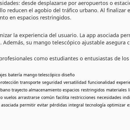
sidades: desde desplazarse por aeropuertos o estaci
llo reducen el agobio del tráfico urbano. Al finalizar
ento en espacios restringidos.
mizar la experiencia del usuario. La app asociada per
das. Además, su mango telescópico ajustable asegura 
.
 profesionales como estudiantes o entusiastas de los 
ajes
batería
mango telescópico
diseño
protección
transporte
seguridad
versatilidad
funcionalidad
experi
rbano
trayecto
almacenamiento
espacios
restringidos
materiales
do
vuelos
arrastrarse
común
facilita
restricciones
necesidades
ind
asociada
permitir
evitar
pérdidas
integral
tecnología
optimizar
e