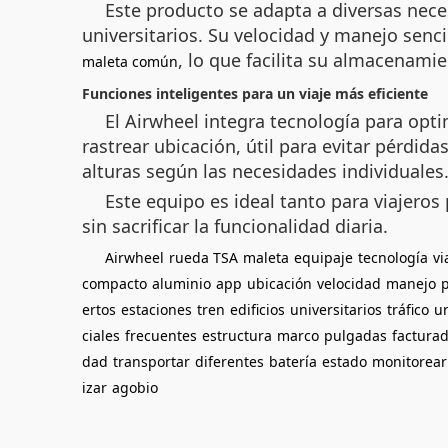
Este producto se adapta a diversas nece
universitarios. Su velocidad y manejo senci
, lo que facilita su almacenami
maleta común
Funciones inteligentes para un viaje más eficiente
El Airwheel integra tecnología para opti
rastrear ubicación, útil para evitar pérdi
alturas según las necesidades individuales
Este equipo es ideal tanto para viajeros
sin sacrificar la funcionalidad diaria.
Airwheel
rueda TSA
maleta
equipaje
tecnología
vi
compacto
aluminio
app
ubicación
velocidad
manejo
ertos
estaciones
tren
edificios
universitarios
tráfico
u
ciales
frecuentes
estructura
marco
pulgadas
factura
dad
transportar
diferentes
batería
estado
monitorear
izar
agobio