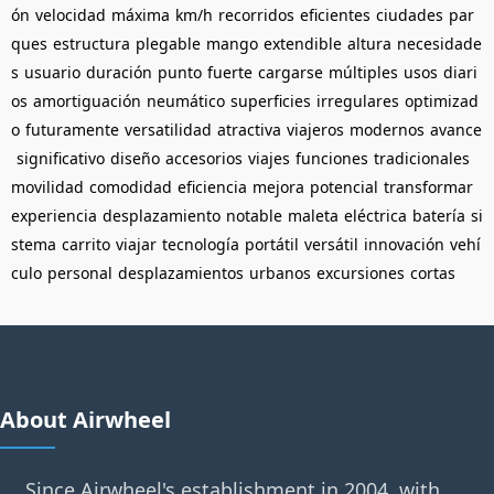
ón
velocidad
máxima
km/h
recorridos
eficientes
ciudades
par
ques
estructura
plegable
mango
extendible
altura
necesidade
s
usuario
duración
punto
fuerte
cargarse
múltiples
usos
diari
os
amortiguación
neumático
superficies
irregulares
optimizad
o
futuramente
versatilidad
atractiva
viajeros
modernos
avance
significativo
diseño
accesorios
viajes
funciones
tradicionales
movilidad
comodidad
eficiencia
mejora
potencial
transformar
experiencia
desplazamiento
notable
maleta
eléctrica
batería
si
stema
carrito
viajar
tecnología
portátil
versátil
innovación
vehí
culo
personal
desplazamientos
urbanos
excursiones
cortas
About Airwheel
Since Airwheel's establishment in 2004, with