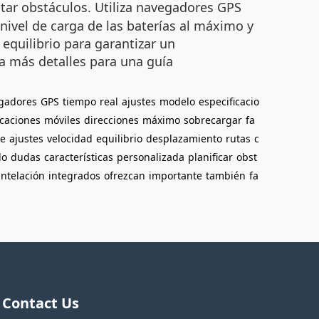
vitar obstáculos. Utiliza navegadores GPS
nivel de carga de las baterías al máximo y
 equilibrio para garantizar un
na más detalles para una guía
gadores
GPS
tiempo
real
ajustes
modelo
especificacio
icaciones
móviles
direcciones
máximo
sobrecargar
fa
te
ajustes
velocidad
equilibrio
desplazamiento
rutas
c
do
dudas
características
personalizada
planificar
obst
ntelación
integrados
ofrezcan
importante
también
fa
Contact Us