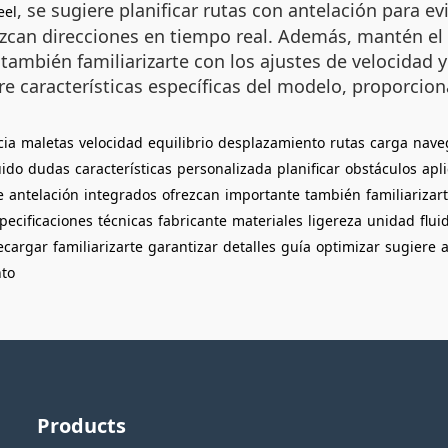
, se sugiere planificar rutas con antelación para e
eel
zcan direcciones en tiempo real. Además, mantén el 
también familiarizarte con los ajustes de velocidad y
re características específicas del modelo, proporcio
cia
maletas
velocidad
equilibrio
desplazamiento
rutas
carga
nave
uido
dudas
características
personalizada
planificar
obstáculos
apl
e
antelación
integrados
ofrezcan
importante
también
familiarizar
pecificaciones
técnicas
fabricante
materiales
ligereza
unidad
flui
ecargar
familiarizarte
garantizar
detalles
guía
optimizar
sugiere
a
to
Products