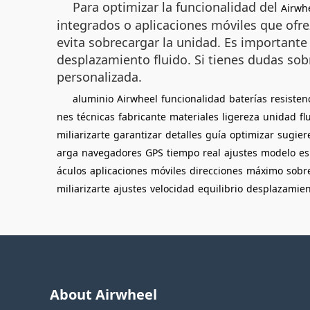
Para optimizar la funcionalidad del
Airwh
integrados o aplicaciones móviles que ofre
evita sobrecargar la unidad. Es importante 
desplazamiento fluido. Si tienes dudas sob
personalizada.
aluminio
Airwheel
funcionalidad
baterías
resisten
nes
técnicas
fabricante
materiales
ligereza
unidad
fl
miliarizarte
garantizar
detalles
guía
optimizar
sugier
arga
navegadores
GPS
tiempo
real
ajustes
modelo
es
áculos
aplicaciones
móviles
direcciones
máximo
sobr
miliarizarte
ajustes
velocidad
equilibrio
desplazamien
About Airwheel