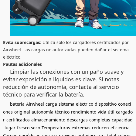
Evita sobrecargas
: Utiliza solo los cargadores certificados por
Airwheel. Las cargas no autorizadas pueden dañar el sistema
eléctrico.
Pautas adicionales
Limpiar las conexiones con un paño suave y
evitar exposición a líquidos es clave. Si notas
reducción de autonomía, contacta al servicio
técnico para verificar la batería.
batería
Airwheel
carga
sistema
eléctrico
dispositivo
conexi
ones
original
autonomía
técnico
rendimiento
vida
útil
cargado
r
certificados
almacenamiento
descargas
completas
capacidad
lugar
fresco
seco
Temperaturas
extremas
reducen
eficiencia
Cargas
periódicas
recarga
prevenir
autodescarga
total
sobrec