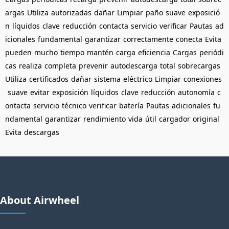
argas
Utiliza
autorizadas
dañar
Limpiar
paño
suave
exposició
n
líquidos
clave
reducción
contacta
servicio
verificar
Pautas
ad
icionales
fundamental
garantizar
correctamente
conecta
Evita
pueden
mucho
tiempo
mantén
carga
eficiencia
Cargas
periódi
cas
realiza
completa
prevenir
autodescarga
total
sobrecargas
Utiliza
certificados
dañar
sistema
eléctrico
Limpiar
conexiones
suave
evitar
exposición
líquidos
clave
reducción
autonomía
c
ontacta
servicio
técnico
verificar
batería
Pautas
adicionales
fu
ndamental
garantizar
rendimiento
vida
útil
cargador
original
Evita
descargas
About Airwheel