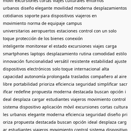
móvil
excursiones cortas
viajes culturales
entornos
urbanos
diseño elegante
movilidad moderna
desplazamientos
cotidianos
soporte para dispositivos
viajeros en
movimiento
norma de equipaje
campus
universitarios
aeropuertos
estaciones
control con un solo
toque
protección de los bienes
conexión
inteligente
monitorear el estado
excursiones
viajes
carga
smartphones
laptops
desplazamiento
rutina
comodidad
estilo
innovación
funcionalidad
versátil
resistente
estabilidad
ajuste
dispositivos electrónicos
solo toque
internacional
alta
capacidad
autonomía prolongada
traslados
compañero
al aire
libre
portabilidad
prioriza
eficiencia
seguridad
simplificar
sacr
ificar
redefine
propuesta
moderna
destacada
buscan
opción
i
deal
desplaza
cargar
estudiantes
viajeros
movimiento
control
sistema
dispositivo
aplicación
móvil
excursiones
cortas
cultura
les
urbanos
elegante
moderna
eficiencia
seguridad
diseño
pri
oriza
propuesta
destacada
buscan
opción
ideal
desplaza
carg
ar
estudiantes
viajeros
movimiento
control
sistema
dispositivo