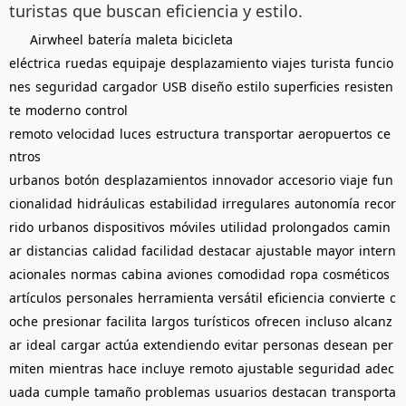
turistas que buscan eficiencia y estilo.
Airwheel
batería
maleta
bicicleta
eléctrica
ruedas
equipaje
desplazamiento
viajes
turista
funcio
nes
seguridad
cargador
USB
diseño
estilo
superficies
resisten
te
moderno
control
remoto
velocidad
luces
estructura
transportar
aeropuertos
ce
ntros
urbanos
botón
desplazamientos
innovador
accesorio
viaje
fun
cionalidad
hidráulicas
estabilidad
irregulares
autonomía
recor
rido
urbanos
dispositivos
móviles
utilidad
prolongados
camin
ar
distancias
calidad
facilidad
destacar
ajustable
mayor
intern
acionales
normas
cabina
aviones
comodidad
ropa
cosméticos
artículos
personales
herramienta
versátil
eficiencia
convierte
c
oche
presionar
facilita
largos
turísticos
ofrecen
incluso
alcanz
ar
ideal
cargar
actúa
extendiendo
evitar
personas
desean
per
miten
mientras
hace
incluye
remoto
ajustable
seguridad
adec
uada
cumple
tamaño
problemas
usuarios
destacan
transporta