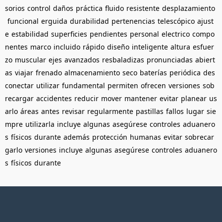
sorios
control
daños
práctica
fluido
resistente
desplazamiento
funcional
erguida
durabilidad
pertenencias
telescópico
ajust
e
estabilidad
superficies
pendientes
personal
electrico
compo
nentes
marco
incluido
rápido
diseño
inteligente
altura
esfuer
zo
muscular
ejes
avanzados
resbaladizas
pronunciadas
abiert
as
viajar
frenado
almacenamiento
seco
baterías
periódica
des
conectar
utilizar
fundamental
permiten
ofrecen
versiones
sob
recargar
accidentes
reducir
mover
mantener
evitar
planear
us
arlo
áreas
antes
revisar
regularmente
pastillas
fallos
lugar
sie
mpre
utilizarla
incluye
algunas
asegúrese
controles
aduanero
s
físicos
durante
además
protección
humanas
evitar
sobrecar
garlo
versiones
incluye
algunas
asegúrese
controles
aduanero
s
físicos
durante