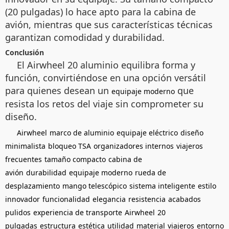
(20 pulgadas) lo hace apto para la cabina de
avión, mientras que sus características técnicas
garantizan comodidad y durabilidad.
Conclusión
El Airwheel 20 aluminio equilibra forma y
función, convirtiéndose en una opción versátil
para quienes desean un
que
equipaje moderno
resista los retos del viaje sin comprometer su
diseño.
Airwheel
marco de aluminio
equipaje eléctrico
diseño
minimalista
bloqueo TSA
organizadores internos
viajeros
frecuentes
tamaño compacto
cabina de
avión
durabilidad
equipaje moderno
rueda de
desplazamiento
mango telescópico
sistema inteligente
estilo
innovador
funcionalidad
elegancia
resistencia
acabados
pulidos
experiencia de transporte
Airwheel
20
pulgadas
estructura
estética
utilidad
material
viajeros
entorno