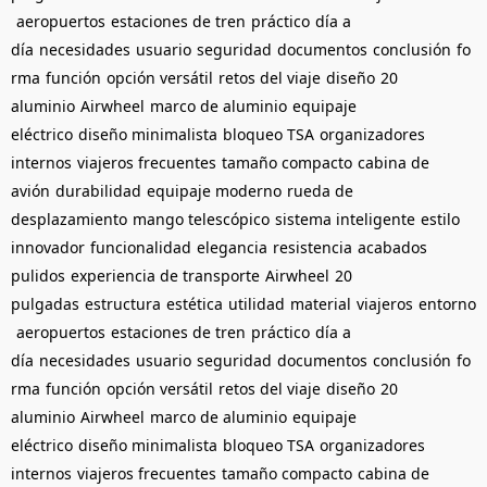
aeropuertos
estaciones de tren
práctico
día a
día
necesidades
usuario
seguridad
documentos
conclusión
fo
rma
función
opción versátil
retos del viaje
diseño
20
aluminio
Airwheel
marco de aluminio
equipaje
eléctrico
diseño minimalista
bloqueo TSA
organizadores
internos
viajeros frecuentes
tamaño compacto
cabina de
avión
durabilidad
equipaje moderno
rueda de
desplazamiento
mango telescópico
sistema inteligente
estilo
innovador
funcionalidad
elegancia
resistencia
acabados
pulidos
experiencia de transporte
Airwheel
20
pulgadas
estructura
estética
utilidad
material
viajeros
entorno
aeropuertos
estaciones de tren
práctico
día a
día
necesidades
usuario
seguridad
documentos
conclusión
fo
rma
función
opción versátil
retos del viaje
diseño
20
aluminio
Airwheel
marco de aluminio
equipaje
eléctrico
diseño minimalista
bloqueo TSA
organizadores
internos
viajeros frecuentes
tamaño compacto
cabina de