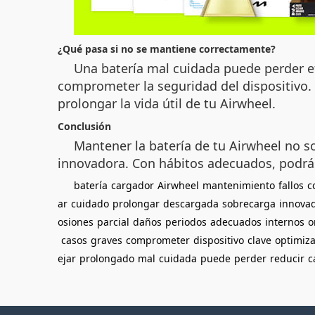
¿Qué pasa si no se mantiene correctamente?
Una batería mal cuidada puede perder efi
comprometer la seguridad del dispositivo. 
prolongar la vida útil de tu Airwheel.
Conclusión
Mantener la batería de tu Airwheel no s
innovadora. Con hábitos adecuados, podrás
batería
cargador
Airwheel
mantenimiento
fallos
c
ar
cuidado
prolongar
descargada
sobrecarga
innova
osiones
parcial
daños
periodos
adecuados
internos
o
casos
graves
comprometer
dispositivo
clave
optimiza
ejar
prolongado
mal
cuidada
puede
perder
reducir
c