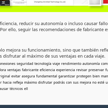
ciencia, reducir su autonomía o incluso causar fallo
Por ello, seguir las recomendaciones de fabricante e
olo mejora su funcionamiento, sino que también refl
 disfrutar al máximo de sus ventajas en cada viaje.
onexiones
seguridad
tecnología
viaje
rendimiento
autonomía
com
dora
ventajas
fabricante
eficiencia
experiencia
revisar
preservar
f
riginal
evitar
asegura
fundamental
garantizar
protegen
bien
man
r
hacia
refleja
máximo
disfrutar
podrás
con
sus
mejora
no
esté
u
ausar
técnicos
ell