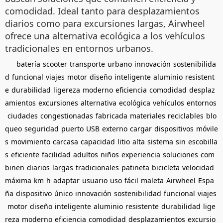
comodidad. Ideal tanto para desplazamientos
diarios como para excursiones largas, Airwheel
ofrece una alternativa ecológica a los vehículos
tradicionales en entornos urbanos.
batería
scooter
transporte
urbano
innovación
sostenibilida
d
funcional
viajes
motor
diseño
inteligente
aluminio
resistent
e
durabilidad
ligereza
moderno
eficiencia
comodidad
desplaz
amientos
excursiones
alternativa
ecológica
vehículos
entornos
ciudades
congestionadas
fabricada
materiales
reciclables
blo
queo
seguridad
puerto
USB
externo
cargar
dispositivos
móvile
s
movimiento
carcasa
capacidad
litio
alta
sistema
sin
escobilla
s
eficiente
facilidad
adultos
niños
experiencia
soluciones
com
binen
diarios
largas
tradicionales
patineta
bicicleta
velocidad
máxima
km
h
adaptar
usuario
uso
fácil
maleta
Airwheel
Espa
ña
dispositivo
único
innovación
sostenibilidad
funcional
viajes
motor
diseño
inteligente
aluminio
resistente
durabilidad
lige
reza
moderno
eficiencia
comodidad
desplazamientos
excursio