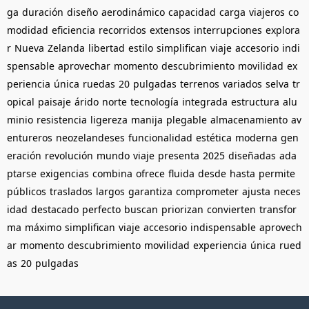
ga
duración
diseño
aerodinámico
capacidad
carga
viajeros
co
modidad
eficiencia
recorridos
extensos
interrupciones
explora
r
Nueva
Zelanda
libertad
estilo
simplifican
viaje
accesorio
indi
spensable
aprovechar
momento
descubrimiento
movilidad
ex
periencia
única
ruedas
20
pulgadas
terrenos
variados
selva
tr
opical
paisaje
árido
norte
tecnología
integrada
estructura
alu
minio
resistencia
ligereza
manija
plegable
almacenamiento
av
entureros
neozelandeses
funcionalidad
estética
moderna
gen
eración
revolución
mundo
viaje
presenta
2025
diseñadas
ada
ptarse
exigencias
combina
ofrece
fluida
desde
hasta
permite
públicos
traslados
largos
garantiza
comprometer
ajusta
neces
idad
destacado
perfecto
buscan
priorizan
convierten
transfor
ma
máximo
simplifican
viaje
accesorio
indispensable
aprovech
ar
momento
descubrimiento
movilidad
experiencia
única
rued
as
20
pulgadas