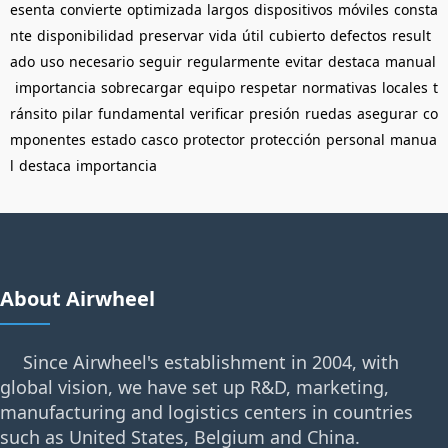
esenta
convierte
optimizada
largos
dispositivos
móviles
consta
nte
disponibilidad
preservar
vida
útil
cubierto
defectos
result
ado
uso
necesario
seguir
regularmente
evitar
destaca
manual
importancia
sobrecargar
equipo
respetar
normativas
locales
t
ránsito
pilar
fundamental
verificar
presión
ruedas
asegurar
co
mponentes
estado
casco
protector
protección
personal
manua
l
destaca
importancia
About Airwheel
Since Airwheel's establishment in 2004, with
global vision, we have set up R&D, marketing,
manufacturing and logistics centers in countries
such as United States, Belgium and China.