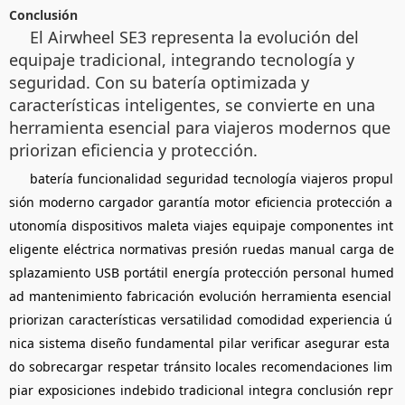
Conclusión
El Airwheel SE3 representa la evolución del
equipaje tradicional, integrando tecnología y
seguridad. Con su batería optimizada y
características inteligentes, se convierte en una
herramienta esencial para viajeros modernos que
priorizan eficiencia y protección.
batería
funcionalidad
seguridad
tecnología
viajeros
propul
sión
moderno
cargador
garantía
motor
eficiencia
protección
a
utonomía
dispositivos
maleta
viajes
equipaje
componentes
int
eligente
eléctrica
normativas
presión
ruedas
manual
carga
de
splazamiento
USB
portátil
energía
protección
personal
humed
ad
mantenimiento
fabricación
evolución
herramienta
esencial
priorizan
características
versatilidad
comodidad
experiencia
ú
nica
sistema
diseño
fundamental
pilar
verificar
asegurar
esta
do
sobrecargar
respetar
tránsito
locales
recomendaciones
lim
piar
exposiciones
indebido
tradicional
integra
conclusión
repr