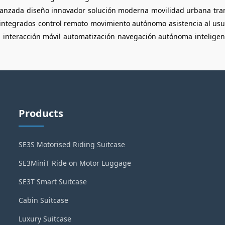
vanzada
diseño innovador
solución moderna
movilidad urbana
tra
integrados
control remoto
movimiento autónomo
asistencia al usu
l
interacción móvil
automatización
navegación autónoma
inteligenc
Products
SE3S Motorised Riding Suitcase
SE3MiniT Ride on Motor Luggage
SE3T Smart Suitcase
Cabin Suitcase
Luxury Suitcase