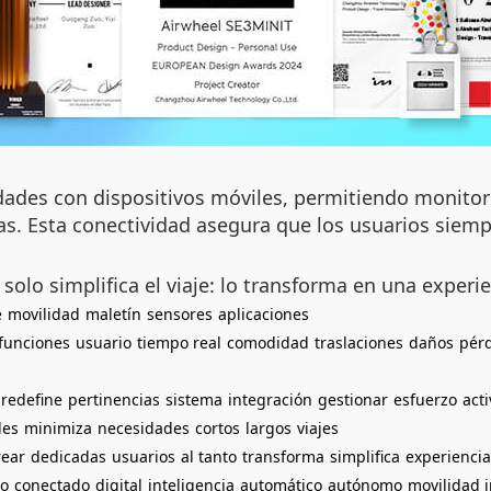
idades con dispositivos móviles, permitiendo monitore
as. Esta conectividad asegura que los usuarios siempr
 solo simplifica el viaje: lo transforma en una experi
e
movilidad
maletín
sensores
aplicaciones
funciones
usuario
tiempo real
comodidad
traslaciones
daños
pér
redefine
pertinencias
sistema
integración
gestionar
esfuerzo
acti
les
minimiza
necesidades
cortos
largos
viajes
rear
dedicadas
usuarios
al tanto
transforma
simplifica
experienci
eo
conectado
digital
inteligencia
automático
autónomo
movilidad i