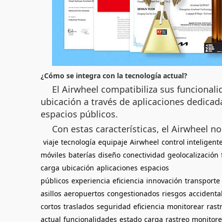
¿Cómo se integra con la tecnología actual?
El Airwheel compatibiliza sus funcional
ubicación a través de aplicaciones dedicad
espacios públicos.
Con estas características, el Airwheel no
viaje
tecnología
equipaje
Airwheel
control inteligent
móviles
baterías
diseño
conectividad
geolocalización
carga
ubicación
aplicaciones
espacios
públicos
experiencia
eficiencia
innovación
transporte
asillos
aeropuertos
congestionados
riesgos
accidenta
cortos
traslados
seguridad
eficiencia
monitorear
rast
actual
funcionalidades
estado
carga
rastreo
monitor