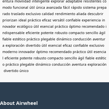
entura
movilidad
inteligente
explorar
adaptable
resistentes
có
modo
funcional
útil
única
avanzada
fácil
rápido
sistema
prepa
rado
traslado
exclusivo
calidad
rendimiento
aliada
descubrir
priorizan
ideal
práctico
eficaz
versátil
confiable
experiencia
in
novador
ecológico
útil
esencial
práctico
óptimo
recomendado
i
ndispensable
eficiente
potente
robusto
compacto
sencillo
ágil
fiable
estético
práctico
plegable
dinámico
conducción
aventur
a
exploración
divertido
útil
esencial
eficaz
confiable
exclusivo
moderno
innovador
óptimo
recomendado
práctico
útil
esencia
l
eficiente
potente
robusto
compacto
sencillo
ágil
fiable
estétic
o
práctico
plegable
dinámico
conducción
aventura
exploración
divertido
único
About Airwheel